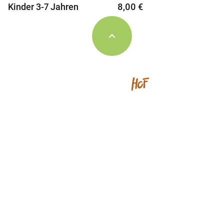
Kinder 3-7 Jahren
8,00 €
Schwärzenbach 24
79822 Titisee – Neustadt
TEL
+49 (0) 7657 - 8353
FAX
+49 (0) 7657 933 862
MAIL
urlaub@haberjockelshof.de
Anfrageformulare
Kontakt & Anfahrt