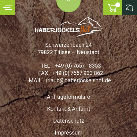
Partner
Gutscheine
Social Wall
Schwärzenbach 24
79822 Titisee – Neustadt
Referenzen
TEL
+49 (0) 7657 - 8353
FAX
+49 (0) 7657 933 862
MAIL
urlaub@haberjockelshof.de
Anfragen
Anfrageformulare
Kontakt & Anfahrt
Datenschutz
Impressum